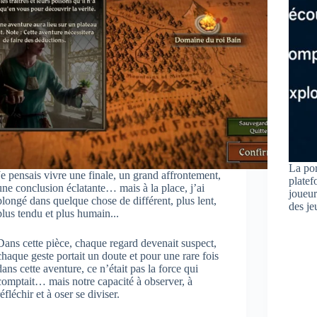
La por
Je pensais vivre une finale, un grand affrontement,
platef
une conclusion éclatante… mais à la place, j’ai
joueur
plongé dans quelque chose de différent, plus lent,
des je
plus tendu et plus humain...
Dans cette pièce, chaque regard devenait suspect,
chaque geste portait un doute et pour une rare fois
dans cette aventure, ce n’était pas la force qui
comptait… mais notre capacité à observer, à
réfléchir et à oser se diviser.