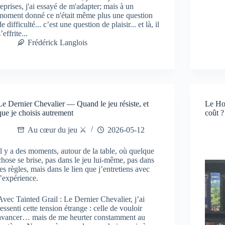
reprises, j'ai essayé de m'adapter; mais à un
moment donné ce n'était même plus une question
de difficulté... c’est une question de plaisir... et là, il
s’effrite...
Frédérick Langlois
Le Dernier Chevalier — Quand le jeu résiste, et
Le Hob
que je choisis autrement
coût ?
Au cœur du jeu ⚔️
2026-05-12
Il y a des moments, autour de la table, où quelque
chose se brise, pas dans le jeu lui-même, pas dans
les règles, mais dans le lien que j’entretiens avec
l’expérience.
Avec Tainted Grail : Le Dernier Chevalier, j’ai
ressenti cette tension étrange : celle de vouloir
avancer… mais de me heurter constamment au