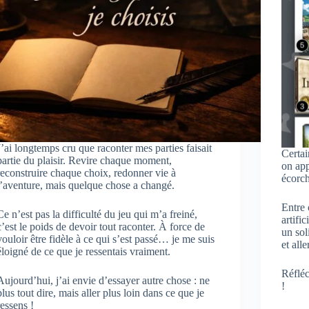
J’ai longtemps cru que raconter mes parties faisait
Certai
partie du plaisir. Revire chaque moment,
on app
reconstruire chaque choix, redonner vie à
écorch
l’aventure, mais quelque chose a changé.
Entre
Ce n’est pas la difficulté du jeu qui m’a freiné,
artific
c’est le poids de devoir tout raconter. À force de
un sol
vouloir être fidèle à ce qui s’est passé… je me suis
et all
éloigné de ce que je ressentais vraiment.
Réfléc
Aujourd’hui, j’ai envie d’essayer autre chose : ne
!
plus tout dire, mais aller plus loin dans ce que je
ressens !