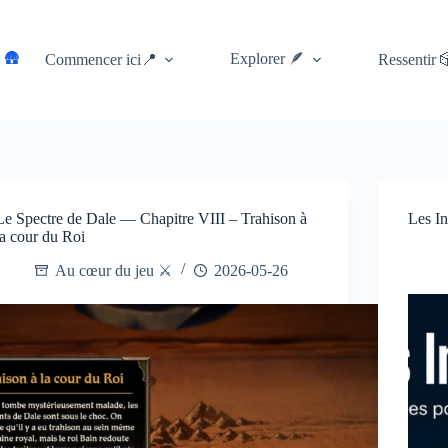
 🛖
Explorer 🪶
Commencer ici📍
Ressentir 
Le Spectre de Dale — Chapitre VIII – Trahison à
Les I
la cour du Roi
Au cœur du jeu ⚔️
2026-05-26