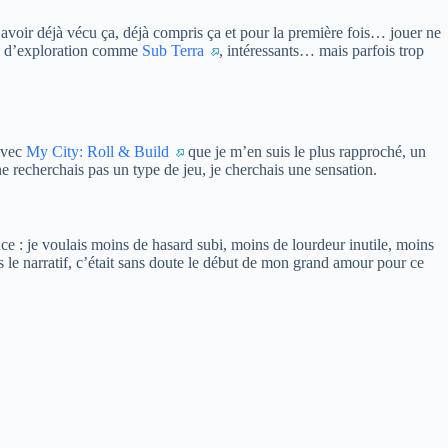
d’avoir déjà vécu ça, déjà compris ça et pour la première fois… jouer ne
ux d’exploration comme
Sub Terra
, intéressants… mais parfois trop
 avec
My City: Roll & Build
que je m’en suis le plus rapproché, un
ne recherchais pas un type de jeu, je cherchais une sensation.
e : je voulais moins de hasard subi, moins de lourdeur inutile, moins
rs le narratif, c’était sans doute le début de mon grand amour pour ce