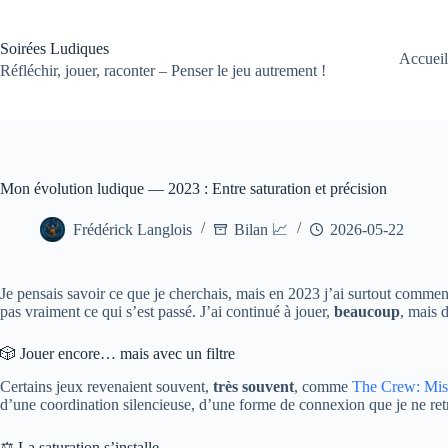
Passer
au
contenu
Soirées Ludiques
Accueil
Réfléchir, jouer, raconter – Penser le jeu autrement !
Mon évolution ludique — 2023 : Entre saturation et précision
Frédérick Langlois
Bilan 📈
2026-05-22
Je pensais savoir ce que je cherchais, mais en 2023 j’ai surtout commen
pas vraiment ce qui s’est passé. J’ai continué à jouer,
beaucoup
, mais d
🎲 Jouer encore… mais avec un filtre
Certains jeux revenaient souvent,
très souvent
, comme
The Crew: Mis
d’une coordination silencieuse, d’une forme de connexion que je ne retrou
⚖️ La saturation s’installe