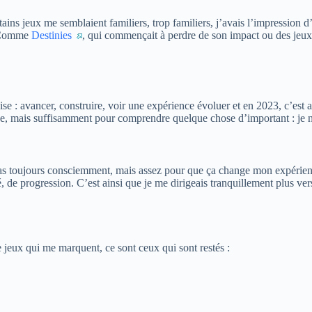
tains jeux me semblaient familiers, trop familiers, j’avais l’impression 
… Comme
Destinies
, qui commençait à perdre de son impact ou des je
cise : avancer, construire, voir une expérience évoluer et en 2023, c’est
ntique, mais suffisamment pour comprendre quelque chose d’important : je 
pas toujours consciemment, mais assez pour que ça change mon expérienc
té, de progression. C’est ainsi que je me dirigeais tranquillement plus ve
 jeux qui me marquent, ce sont ceux qui sont restés :