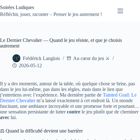
Passer
Soirées Ludiques
au
contenu
Réfléchir, jouer, raconter – Penser le jeu autrement !
Le Dernier Chevalier — Quand le jeu résiste, et que je choisis
autrement
Frédérick Langlois
Au cœur du jeu ⚔️
2026-05-12
Il y a des moments, autour de la table, où quelque chose se brise, pas
dans le jeu lui-même, pas dans les règles, mais dans le lien que
j’entretiens avec l’expérience. Ma dernière partie de
Tainted Grail: Le
Dernier Chevalier
m’a laissé exactement à cet endroit là. Un monde
fascinant, une ambiance incroyable et une promesse forte et pourtant…
une sensation persistante de lutter
contre
le jeu plutôt que de cheminer
avec
lui.
⚖️ Quand la difficulté devient une barrière