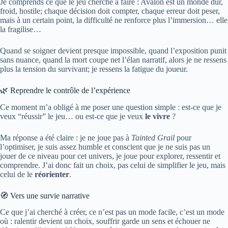
Je comprends ce que le jeu cherche à faire : Avalon est un monde dur,
froid, hostile; chaque décision doit compter, chaque erreur doit peser,
mais à un certain point, la difficulté ne renforce plus l’immersion… elle
la fragilise…
Quand se soigner devient presque impossible, quand l’exposition punit
sans nuance, quand la mort coupe net l’élan narratif, alors je ne ressens
plus la tension du survivant; je ressens la fatigue du joueur.
🌿 Reprendre le contrôle de l’expérience
Ce moment m’a obligé à me poser une question simple : est-ce que je
veux “réussir” le jeu… ou est-ce que je veux
le vivre
?
Ma réponse a été claire : je ne joue pas à
Tainted Grail
pour
l’optimiser, je suis assez humble et conscient que je ne suis pas un
jouer de ce niveau pour cet univers, je joue pour explorer, ressentir et
comprendre. J’ai donc fait un choix, pas celui de simplifier le jeu, mais
celui de le
réorienter
.
🧭 Vers une survie narrative
Ce que j’ai cherché à créer, ce n’est pas un mode facile, c’est un mode
où : ralentir devient un choix, souffrir garde un sens et échouer ne