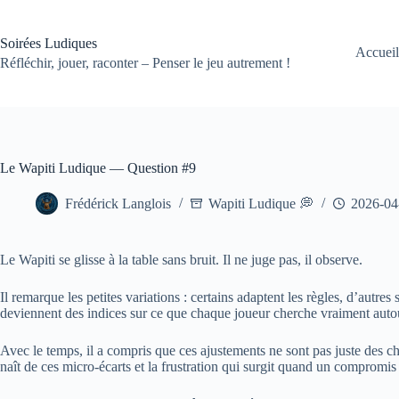
Passer
au
contenu
Soirées Ludiques
Accueil
Réfléchir, jouer, raconter – Penser le jeu autrement !
Le Wapiti Ludique — Question #9
Frédérick Langlois
Wapiti Ludique 💭
2026-04
Le Wapiti se glisse à la table sans bruit. Il ne juge pas, il observe.
Il remarque les petites variations : certains adaptent les règles, d’autr
deviennent des indices sur ce que chaque joueur cherche vraiment autou
Avec le temps, il a compris que ces ajustements ne sont pas juste des c
naît de ces micro-écarts et la frustration qui surgit quand un compromi