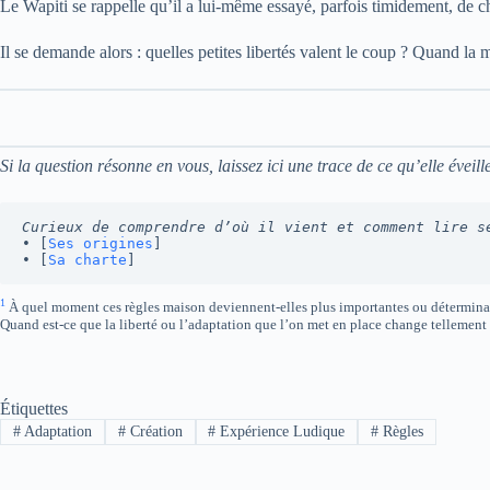
Le Wapiti se rappelle qu’il a lui-même essayé, parfois timidement, de ch
Il se demande alors : quelles petites libertés valent le coup ? Quand la m
Si la question résonne en vous, laissez ici une trace de ce qu’elle éveill
Curieux de comprendre d’où il vient et comment lire s
• [
Ses origines
]
• [
Sa charte
]
1
À quel moment ces règles maison deviennent-elles plus importantes ou détermina
Quand est-ce que la liberté ou l’adaptation que l’on met en place change tellement 
Étiquettes
#
Adaptation
#
Création
#
Expérience Ludique
#
Règles