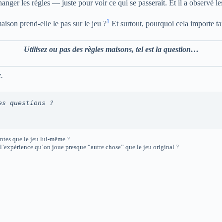
anger les règles — juste pour voir ce qui se passerait. Et il a observé l
1
aison prend-elle le pas sur le jeu ?
Et surtout, pourquoi cela importe ta
Utilisez ou pas des règles maisons, tel est la question…
e.
es questions ?
ntes que le jeu lui-même ?
l’expérience qu’on joue presque “autre chose” que le jeu original ?