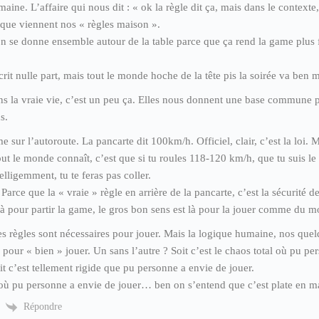
aine. L’affaire qui nous dit : « ok la règle dit ça, mais dans le contexte,
 que viennent nos « règles maison ».
n se donne ensemble autour de la table parce que ça rend la game plus fl
crit nulle part, mais tout le monde hoche de la tête pis la soirée va ben 
ns la vraie vie, c’est un peu ça. Elles nous donnent une base commune 
s.
 sur l’autoroute. La pancarte dit 100km/h. Officiel, clair, c’est la loi. M
out le monde connaît, c’est que si tu roules 118-120 km/h, que tu suis le t
elligemment, tu te feras pas coller.
Parce que la « vraie » règle en arrière de la pancarte, c’est la sécurité de
 là pour partir la game, le gros bon sens est là pour la jouer comme du 
es règles sont nécessaires pour jouer. Mais la logique humaine, nos que
 pour « bien » jouer. Un sans l’autre ? Soit c’est le chaos total où pu pe
oit c’est tellement rigide que pu personne a envie de jouer.
 où pu personne a envie de jouer… ben on s’entend que c’est plate en m
Répondre