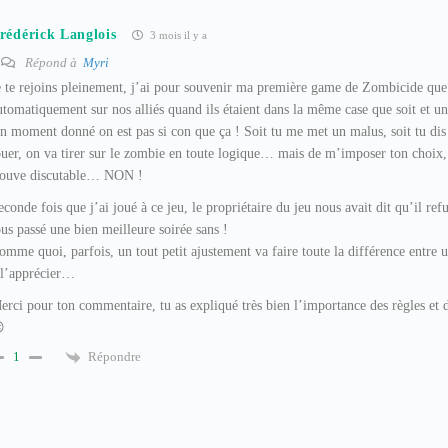
rédérick Langlois
3 mois il y a
Répond à
Myri
e te rejoins pleinement, j’ai pour souvenir ma première game de Zombicide que j’
utomatiquement sur nos alliés quand ils étaient dans la même case que soit et
n moment donné on est pas si con que ça ! Soit tu me met un malus, soit tu dis 
ouer, on va tirer sur le zombie en toute logique… mais de m’imposer ton choix, 
rouve discutable… NON !
econde fois que j’ai joué à ce jeu, le propriétaire du jeu nous avait dit qu’il refu
ous passé une bien meilleure soirée sans !
omme quoi, parfois, un tout petit ajustement va faire toute la différence entre u
 l’apprécier…
erci pour ton commentaire, tu as expliqué très bien l’importance des règles et d

Répondre
1