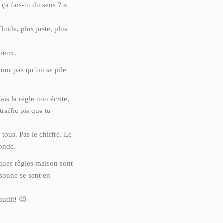
 ça fais-tu du sens ? »
uide, plus juste, plus
mieux.
pour pas qu’on se pile
ais la règle non écrite,
raffic pis que tu
 tous. Pas le chiffre. Le
monde.
lques règles maison sont
rsonne se sent en
audit! 😉