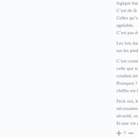
logique hum
C’est de là
Celles qu’o
agréable.
C’est pas é
Les lois da
sur les pied
C’est comme
celle que t
conduis int
Pourquoi ? 
chiffre est
Feck oui, l
nécessaires
sécurité, s
Et une vie
0