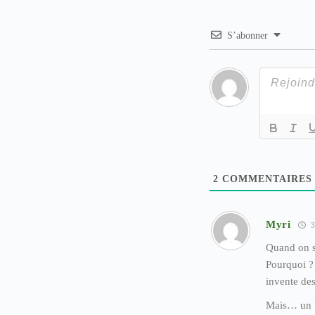
S’abonner
2
COMMENTAIRES
Myri
3
Quand on so
Pourquoi ? 
invente des
Mais… un bo