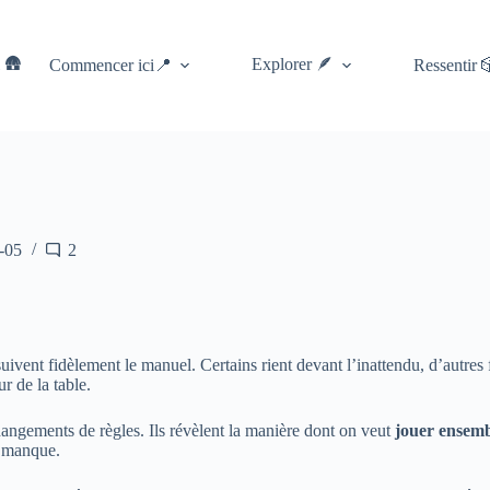
 🛖
Explorer 🪶
Commencer ici📍
Ressentir 
-05
2
es suivent fidèlement le manuel. Certains rient devant l’inattendu, d’aut
r de la table.
hangements de règles. Ils révèlent la manière dont on veut
jouer ensem
s manque.