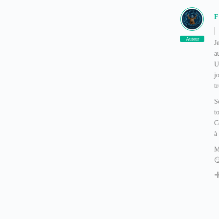
F
Auteur
J
a
U
j
t
S
t
C
à
M
