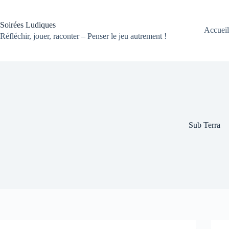
Passer
au
contenu
Soirées Ludiques
Accueil
Réfléchir, jouer, raconter – Penser le jeu autrement !
Sub Terra