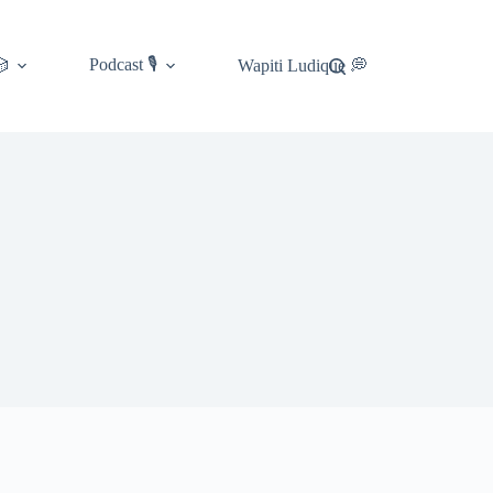
Podcast 🎙️
🎲
Wapiti Ludique 💭