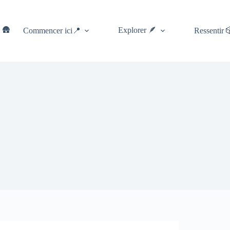
 🛖
Explorer 🪶
Commencer ici📍
Ressentir 