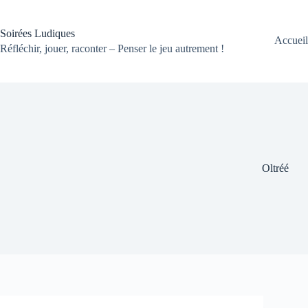
Passer
au
contenu
Soirées Ludiques
Accueil
Réfléchir, jouer, raconter – Penser le jeu autrement !
Oltréé