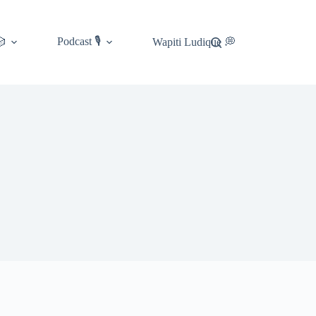
Podcast 🎙️
🎲
Wapiti Ludique 💭