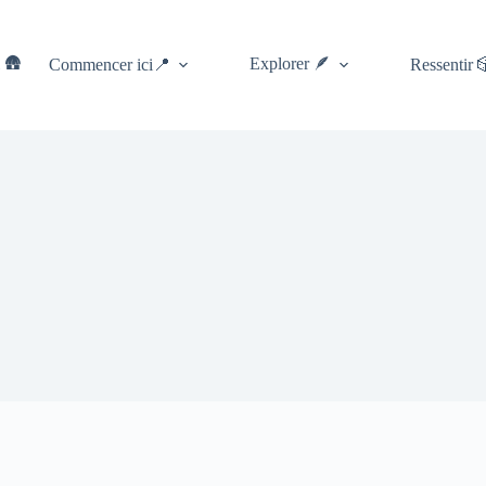
 🛖
Explorer 🪶
Commencer ici📍
Ressentir 