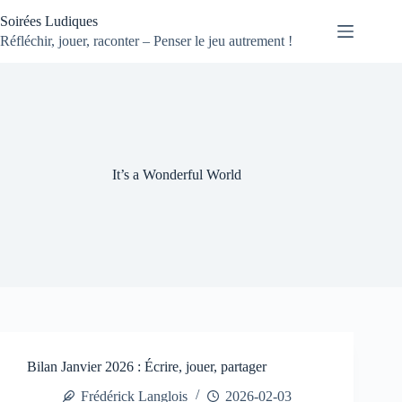
Passer
Soirées Ludiques
au
contenu
Réfléchir, jouer, raconter – Penser le jeu autrement !
It’s a Wonderful World
Bilan Janvier 2026 : Écrire, jouer, partager
Frédérick Langlois
2026-02-03