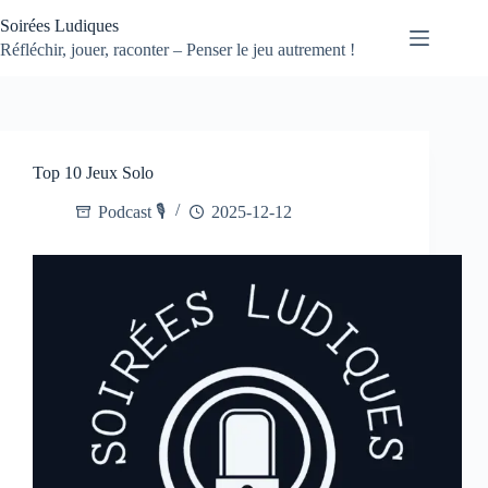
Passer
Soirées Ludiques
au
contenu
Réfléchir, jouer, raconter – Penser le jeu autrement !
Top 10 Jeux Solo
Podcast 🎙️
2025-12-12